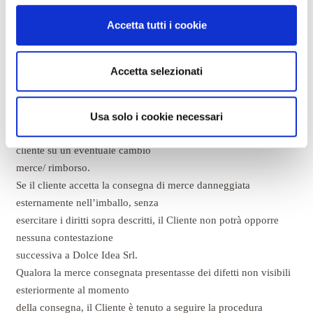
comunica:
Accetta tutti i cookie
1. Nome
2. Cognome
3. Numero d’ordine
Accetta selezionati
4. Inserire nell’oggetto della email “Rifiuto ritiro merce E-
commerce”
descrivendo il difetto riscontrato.
Usa solo i cookie necessari
Dopo aver ricevuto l’email Dolce Idea darà indicazioni al
cliente su un eventuale cambio
merce/ rimborso.
Se il cliente accetta la consegna di merce danneggiata
esternamente nell’imballo, senza
esercitare i diritti sopra descritti, il Cliente non potrà opporre
nessuna contestazione
successiva a Dolce Idea Srl.
Qualora la merce consegnata presentasse dei difetti non visibili
esteriormente al momento
della consegna, il Cliente è tenuto a seguire la procedura