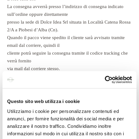
La consegna avverrà presso l’indirizzo di consegna indicato
sull’ordine oppure direttamente
presso la sede di Dolce Idea Srl situata in Località Catena Rossa
2/A a Piobesi d’Alba (Cn).
Quando il pacco viene spedito il cliente sarà avvisato tramite
email dal corriere, quindi il
cliente potrà seguire la consegna tramite il codice tracking che
verrà fornito
via mail dal corriere stesso.
Il Corriere effettuerà un primo tentativo di consegna, nel caso la
consegna non andasse a
buon fine, verrà effettuato un secondo tentativo con avviso via
email. In caso
Questo sito web utilizza i cookie
di ulteriore assenza alla riconsegna, il pacco potrà essere
Utilizziamo i cookie per personalizzare contenuti ed
prelevato presso il magazzino
annunci, per fornire funzionalità dei social media e per
logistico GLS più vicino che vi verrà indicato ( le spese per i
analizzare il nostro traffico. Condividiamo inoltre
giorni di giacenza presso i
informazioni sul modo in cui utilizza il nostro sito con i
magazzini del Corriere GLS saranno a carico del cliente e