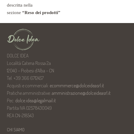
descritta nella
sezione
“Reso dei prodotti”
DOLCE IDEA
Località Catena Rossa 2a
12040 – Piobesi d’Alba – CN
Tel. +39 366 6712457
Acquisti e commerciali:
ecommmerce@dolceideasrl.it
Pratiche amministrative:
amministrazione@dolceideasrl.it
Pec:
dolce.idea@legalmail.it
Partita IVA 02578430049
REA CN-218543
CHI SIAMO