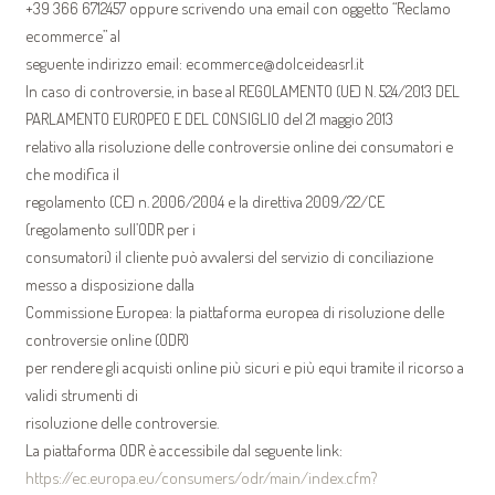
+39 366 6712457 oppure scrivendo una email con oggetto “Reclamo
ecommerce” al
seguente indirizzo email: ecommerce@dolceideasrl.it
In caso di controversie, in base al REGOLAMENTO (UE) N. 524/2013 DEL
PARLAMENTO EUROPEO E DEL CONSIGLIO del 21 maggio 2013
relativo alla risoluzione delle controversie online dei consumatori e
che modifica il
regolamento (CE) n. 2006/2004 e la direttiva 2009/22/CE
(regolamento sull’ODR per i
consumatori) il cliente può avvalersi del servizio di conciliazione
messo a disposizione dalla
Commissione Europea: la piattaforma europea di risoluzione delle
controversie online (ODR)
per rendere gli acquisti online più sicuri e più equi tramite il ricorso a
validi strumenti di
risoluzione delle controversie.
La piattaforma ODR è accessibile dal seguente link:
https://ec.europa.eu/consumers/odr/main/index.cfm?