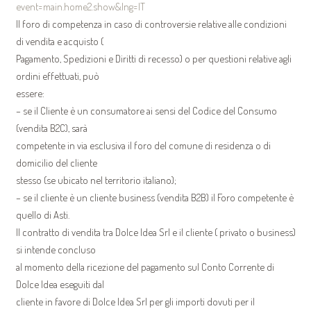
event=main.home2.show&lng=IT
Il foro di competenza in caso di controversie relative alle condizioni
di vendita e acquisto (
Pagamento, Spedizioni e Diritti di recesso) o per questioni relative agli
ordini effettuati, può
essere:
– se il Cliente è un consumatore ai sensi del Codice del Consumo
(vendita B2C), sarà
competente in via esclusiva il foro del comune di residenza o di
domicilio del cliente
stesso (se ubicato nel territorio italiano);
– se il cliente è un cliente business (vendita B2B) il Foro competente è
quello di Asti.
Il contratto di vendita tra Dolce Idea Srl e il cliente ( privato o business)
si intende concluso
al momento della ricezione del pagamento sul Conto Corrente di
Dolce Idea eseguiti dal
cliente in favore di Dolce Idea Srl per gli importi dovuti per il