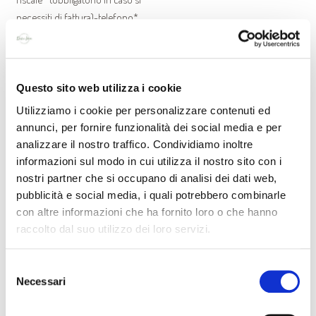
necessiti di fattura)-telefono*
Dati Pagamento: (vedere la sezione relativa ai pagamenti)
Il cliente procede con l’ordine/acquisto della merce seguendo la
procedura indicata dal sito, nel
dettaglio: inserimento prodotti nel carrello (con indicazione del
Questo sito web utilizza i cookie
prezzo, % Iva applicata, importo
Utilizziamo i cookie per personalizzare contenuti ed
spese di spedizione, importo di eventuali omaggi o sconti, indicazione
annunci, per fornire funzionalità dei social media e per
del luogo di consegna (
analizzare il nostro traffico. Condividiamo inoltre
uguale a quello di fatturazione/personalizzato, ritiro in sede), presa
informazioni sul modo in cui utilizza il nostro sito con i
visione e accettazione del
nostri partner che si occupano di analisi dei dati web,
contratto, scelta della modalità di pagamento).
pubblicità e social media, i quali potrebbero combinarle
Ogni prodotto è caratterizzato da Immagine, Descrizione, Scheda
con altre informazioni che ha fornito loro o che hanno
Tecnica con le specifiche di
raccolto dal suo utilizzo dei loro servizi.
prodotto, Formato/Confezione, Prezzo.
L’immagine dei Prodotti stessi ha lo scopo di rappresentarli per la
Selezione
vendita e può non essere
Necessari
del
perfettamente rappresentativa delle sue caratteristiche e qualità ma
consenso