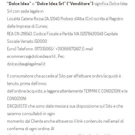
“Dolce Idea”
o
“Dolce Idea Srl” (“Venditore”)
significa Dolce Idea
Srl con sede legale in
Località Catena Rossa 2A, 12040 Piobesi d’Alba (Cn) iscritta al Registro
delle Imprese di Cuneo,
REA CN-218543, Codice Fiscale e Partita IVA 02578430049 Capitale
Sociale Versato (50000
Euro) Telefono: 017335065/ +393666712457, E-mail:
ecommerce@dolceideasrl.it , Pec:
dolce.idea@legalmail.it
Il consumatore che accede al Sito per effettuare ordini/acquisti è
tenuto, prima dell’invio
dell’ordine/acquisto, a leggere attentamente TERMINI E CONDIZIONI e le
CONDIZIONI
D’ACQUISTO che sono state messe a sua disposizione sul Sito e che
saranno consultabili in ogni
momento dal Cliente anche attraverso il link contenuto nell’email di
conferma di ogni ordine. Al