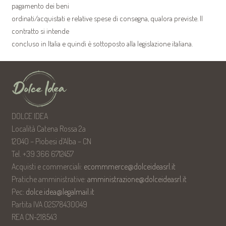
pagamento dei beni
ordinati/acquistati e relative spese di consegna, qualora previste. Il
contratto si intende
concluso in Italia e quindi è sottoposto alla legislazione italiana.
DOLCE IDEA
Località Catena Rossa 2a
12040 – Piobesi d’Alba – CN
Tel. +39 366 6712457
Acquisti e commerciali:
ecommmerce@dolceideasrl.it
Pratiche amministrative:
amministrazione@dolceideasrl.it
Pec:
dolce.idea@legalmail.it
Partita IVA 02578430049
REA CN-218543