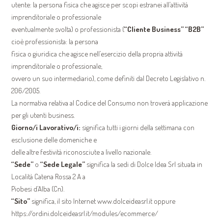
utente: la persona fisica che agisce per scopi estranei all’attività
imprenditoriale o professionale
eventualmente svolta) o professionista (
“Cliente Business” “B2B”
cioè professionista: la persona
fisica o giuridica che agisce nell’esercizio della propria attività
imprenditoriale o professionale,
ovvero un suo intermediario), come definiti dal Decreto Legislativo n.
206/2005.
La normativa relativa al Codice del Consumo non troverà applicazione
per gli utenti business.
Giorno/i Lavorativo/i:
significa tutti i giorni della settimana con
esclusione delle domeniche e
delle altre festività riconosciute a livello nazionale.
“Sede”
o
“Sede Legale”
significa la sedi di Dolce Idea Srl situata in
Località Catena Rossa 2 A a
Piobesi d’Alba (Cn).
“Sito”
significa, il sito Internet www.dolceideasrl.it oppure
https://ordini.dolceideasrl.it/modules/ecommerce/