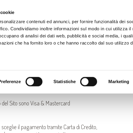
PRODOTTI
CORSI
RICETTE
CONTATTI
N
 cookie
rsonalizzare contenuti ed annunci, per fornire funzionalità dei so
ffico. Condividiamo inoltre informazioni sul modo in cui utilizza il 
 occupano di analisi dei dati web, pubblicità e social media, i qual
azioni che ha fornito loro o che hanno raccolto dal suo utilizzo d
 relative spese di spedizione ( per approfondimenti
dizioni”) e consegna potrai scegliere una delle
tps://ordini.dolceideasrl.it/modules/ecommerce/
Preferenze
Statistiche
Marketing
redito/Debito” e “Pagamento tramite bonifico
erno del Sito sono Visa & Mastercard
e sceglie il pagamento tramite Carta di Credito,