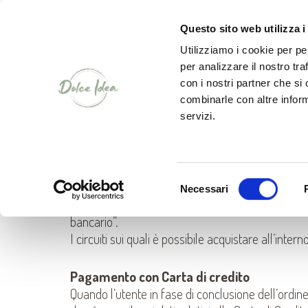
CHI SIAMO
Questo sito web utilizza i
Utilizziamo i cookie per pe
per analizzare il nostro tra
con i nostri partner che si
combinarle con altre inform
Condizioni di pagamento
servizi.
Per il pagamento del prezzo dei Prodotti e delle
sulle spese di spedizione vedere la sezione “Spe
Selezione
modalità indicate nel modulo d’ordine del sito
ht
Necessari
del
che si riassumono in “Pagamento con Carta di C
consenso
bancario”.
I circuiti sui quali è possibile acquistare all’int
Pagamento con Carta di credito
Quando l’utente in fase di conclusione dell’ordin