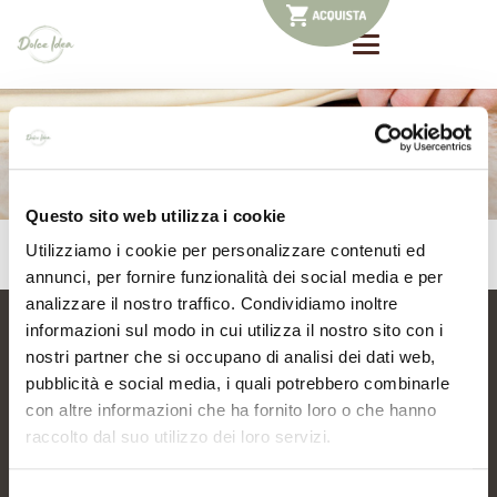
promozioni
Home
promozioni
Questo sito web utilizza i cookie
Utilizziamo i cookie per personalizzare contenuti ed
Unigrà – Creme spalmabili
annunci, per fornire funzionalità dei social media e per
analizzare il nostro traffico. Condividiamo inoltre
informazioni sul modo in cui utilizza il nostro sito con i
nostri partner che si occupano di analisi dei dati web,
pubblicità e social media, i quali potrebbero combinarle
DOLCE IDEA
con altre informazioni che ha fornito loro o che hanno
Località Catena Rossa 2a
raccolto dal suo utilizzo dei loro servizi.
12040 – Piobesi d’Alba – CN
Tel. +39 366 6712457