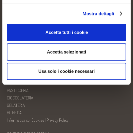
Pratiche amministrative:
amministrazione@dolceideasrl.it
Pec:
dolce.idea@legalmail.it
Mostra dettagli
Partita IVA 02578430049
REA CN-218543
Accetta tutti i cookie
CHI SIAMO
PRODOTTI
Accetta selezionati
CONSULENZA/CORSI
NEWS
CONTATTI
Usa solo i cookie necessari
PANETTERIA
PASTICCERIA
CIOCCOLATERIA
GELATERIA
HO.RE.CA
Informativa sui Cookies
|
Privacy Policy