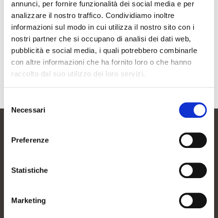
annunci, per fornire funzionalità dei social media e per
analizzare il nostro traffico. Condividiamo inoltre
informazioni sul modo in cui utilizza il nostro sito con i
nostri partner che si occupano di analisi dei dati web,
pubblicità e social media, i quali potrebbero combinarle
con altre informazioni che ha fornito loro o che hanno
raccolto dal suo utilizzo dei loro servizi.
DIMOSTRAZIONE REOLOGIA DEI DIVERSI ZUCCHERI DI CANNA
Selezione
Necessari
del
consenso
Preferenze
DOLCE IDEA
Statistiche
Località Catena Rossa 2a
12040 – Piobesi d’Alba – CN
Tel. +39 366 6712457
Marketing
Acquisti e commerciali:
ecommmerce@dolceideasrl.it