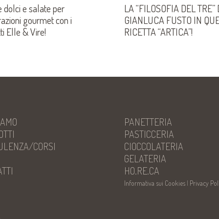
e dolci e salate per
LA “FILOSOFIA DEL TRE” 
azioni gourmet con i
GIANLUCA FUSTO IN QU
ti Elle & Vire!
RICETTA “ARTICA”!
IAMO
PANETTERIA
OTTI
PASTICCERIA
ULENZA/CORSI
CIOCCOLATERIA
S
GELATERIA
TTI
HO.RE.CA
Informativa sui Cookies
|
Privacy Pol