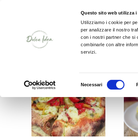
WHO WE ARE
PRODUCTS
C
Questo sito web utilizza i
Utilizziamo i cookie per pe
per analizzare il nostro tra
con i nostri partner che si
RICETTE SALATE
combinarle con altre inform
servizi.
Selezione
Necessari
del
consenso