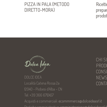
Ricett
PIZZA IN PALA (METODO
prepar
DIRETTO-MORA)
prodot
CHI S
PROD
CONS
NEW
DOLCE IDEA
CONTA
Località Catena Rossa 2a
12040 – Piobesi d’Alba – CN
Tel. +39 366 6712457
Acquisti e commerciali:
ecommmerce@dolceideasrl.it