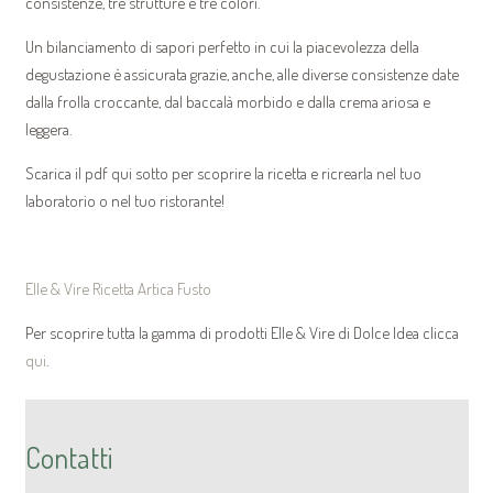
consistenze, tre strutture e tre colori.
Un bilanciamento di sapori perfetto in cui la piacevolezza della
degustazione è assicurata grazie, anche, alle diverse consistenze date
dalla frolla croccante, dal baccalà morbido e dalla crema ariosa e
leggera.
Scarica il pdf qui sotto per scoprire la ricetta e ricrearla nel tuo
laboratorio o nel tuo ristorante!
Elle & Vire Ricetta Artica Fusto
Per scoprire tutta la gamma di prodotti Elle & Vire di Dolce Idea clicca
qui
.
Contatti