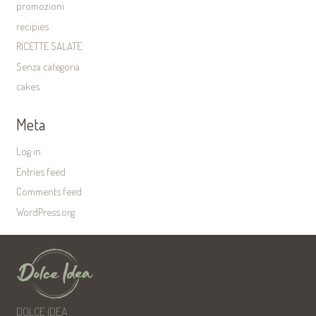
promozioni
recipies
RICETTE SALATE
Senza categoria
cakes
Meta
Log in
Entries feed
Comments feed
WordPress.org
DOLCE IDEA