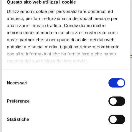
Accetto che i miei dati vengano utilizzati per scopi
Questo sito web utilizza i cookie
commerciali secondo quanto specificato nella pagina
Utilizziamo i cookie per personalizzare contenuti ed
Informativa Privacy
annunci, per fornire funzionalità dei social media e per
analizzare il nostro traffico. Condividiamo inoltre
informazioni sul modo in cui utilizza il nostro sito con i
nostri partner che si occupano di analisi dei dati web,
pubblicità e social media, i quali potrebbero combinarle
Search
con altre informazioni che ha fornito loro o che hanno
raccolto dal suo utilizzo dei loro servizi.
for:
Recent Posts
Selezione
Necessari
del
DIMOSTRAZIONE REOLOGIA DEI DIVERSI ZUCCHERI DI CANNA
consenso
Braun’s new glazes
Preferenze
Recent Comments
Statistiche
Archives