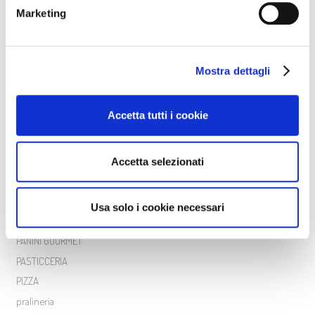
Marketing
May 2024
April 2024
Categories
Mostra dettagli
courses
Accetta tutti i cookie
Biscotti
carnevale
CROISSANT
Accetta selezionati
GRISSINI
LIEVITATI
Usa solo i cookie necessari
news
PANINI GOURMET
PASTICCERIA
PIZZA
pralineria