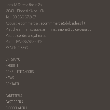
Località Catena Rossa 2a
12040 – Piobesi d’Alba – CN
Tel. +39 366 6712457
Acquisti e commerciali:
ecommmerce@dolceideasrl.it
Pratiche amministrative:
amministrazione@dolceideasrl.it
Pec:
dolce.idea@legalmail.it
Partita IVA 02578430049
REA CN-218543
CHI SIAMO
PRODOTTI
CONSULENZA/CORSI
NEWS
CONTATTI
PANETTERIA
PASTICCERIA
CIOCCOLATERIA