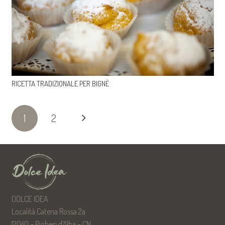
RICETTA TRADIZIONALE PER BIGNÈ
1
2
DOLCE IDEA
Località Catena Rossa 2a
12040 – Piobesi d’Alba – CN