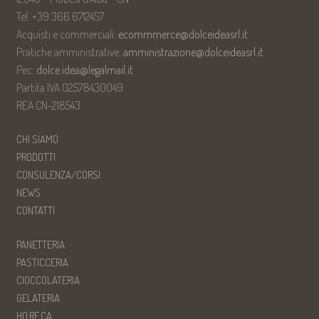
Tel. +39 366 6712457
Acquisti e commerciali:
ecommmerce@dolceideasrl.it
Pratiche amministrative:
amministrazione@dolceideasrl.it
Pec:
dolce.idea@legalmail.it
Partita IVA 02578430049
REA CN-218543
CHI SIAMO
PRODOTTI
CONSULENZA/CORSI
NEWS
CONTATTI
PANETTERIA
PASTICCERIA
CIOCCOLATERIA
GELATERIA
HO.RE.CA