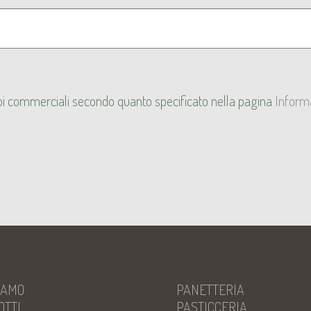
copi commerciali secondo quanto specificato nella pagina
Inform
IAMO
PANETTERIA
OTTI
PASTICCERIA