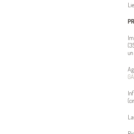
Lie
P
Im
(35
un
Ag
GA
Inf
(c
La
Rie