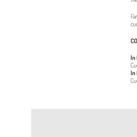
Fa
cu
C
In
Cu
In
Cu