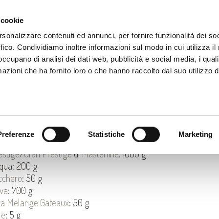
PRODOTTI
CORSI
RICETTE
CONTATTI
N
 cookie
rsonalizzare contenuti ed annunci, per fornire funzionalità dei so
ffico. Condividiamo inoltre informazioni sul modo in cui utilizza il 
 occupano di analisi dei dati web, pubblicità e social media, i qual
azioni che ha fornito loro o che hanno raccolto dal suo utilizzo d
ICETTA PER BABA'
GREDIENTI IMPASTO:
Preferenze
Statistiche
Marketing
estige
/
Gran Prestige
di
Masterline
: 1000 g
qua: 200 g
cchero
: 50 g
va
: 700 g
va Melange Gateaux
: 50 g
le
: 5 g