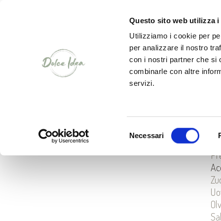
CHI SIAMO
Questo sito web utilizza i
Utilizziamo i cookie per pe
per analizzare il nostro tra
con i nostri partner che si
combinarle con altre inform
servizi.
R
IN
Selezione
Necessari
del
Pr
consenso
Ac
Zu
Uo
Ol
Sa