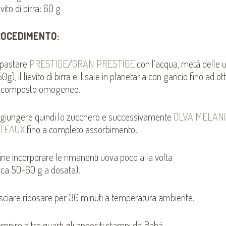
vito di birra: 60 g
ROCEDIMENTO:
pastare
PRESTIGE
/
GRAN PRESTIGE
con l’acqua, metà delle 
0g), il lievito di birra e il sale in planetaria con gancio fino ad o
 composto omogeneo.
giungere quindi lo zucchero e successivamente
OLVA MELAN
TEAUX
fino a completo assorbimento.
ine incorporare le rimanenti uova poco alla volta
irca 50-60 g a dosata).
sciare riposare per 30 minuti a temperatura ambiente.
mpire a tre quarti gli appositi stampi da Babà.