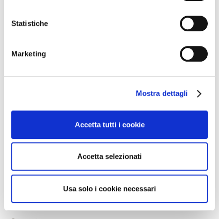
SELEZIONA LE NEWS PER CATEGORIA
Statistiche
archivio corsi
BISCOTTI
Marketing
CARNEVALE
CROISSANT
GRISSINI
Mostra dettagli
LIEVITATI
novità
PANINI GOURMET
Accetta tutti i cookie
PASTICCERIA
PIZZA
Accetta selezionati
PRALINERIA
promozioni
Usa solo i cookie necessari
ricette
RICETTE SALATE