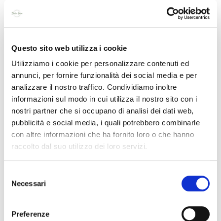
Alessandro Racca
Questo sito web utilizza i cookie
Utilizziamo i cookie per personalizzare contenuti ed
QUANDO
Martedì 28 Maggio 2024
annunci, per fornire funzionalità dei social media e per
DOVE
DOLCE IDEA
analizzare il nostro traffico. Condividiamo inoltre
informazioni sul modo in cui utilizza il nostro sito con i
LOCALITA’ CATENAROSSA 2/A
nostri partner che si occupano di analisi dei dati web,
12040 – PIOBESI D’ALBA
pubblicità e social media, i quali potrebbero combinarle
ORARIO
dalle 14:30
con altre informazioni che ha fornito loro o che hanno
raccolto dal suo utilizzo dei loro servizi.
PER INFO E ADESIONI
amministrazione@dolceideasrl.it
TEL. 3914047585
Selezione
Necessari
del
consenso
Preferenze