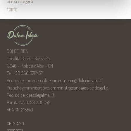
Senza categoria
TORTE
DOLCE IDEA
Località Catena Rossa 2a
12040 – Piobesi d’Alba – CN
Tel. +39 366 6712457
Acquisti e commerciali:
ecommmerce@dolceideasrl.it
Pratiche amministrative:
amministrazione@dolceideasrl.it
Pec:
dolce.idea@legalmail.it
Partita IVA 02578430049
REA CN-218543
CHI SIAMO
PRODOTTI