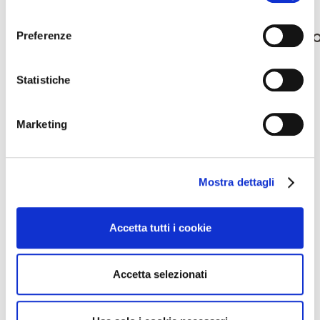
consenso
Ricerca
Preferenze
per:
Statistiche
Articoli recenti
DIMOSTRAZIONE REOLOGIA DEI DIVERSI ZUCCHERI DI CANNA
Marketing
PRODOTTI LAPED
Commenti recenti
Mostra dettagli
Archivi
Accetta tutti i cookie
Maggio 2024
Aprile 2024
Accetta selezionati
Categorie