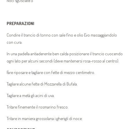
Noci sgusciate 5
PREPARAZIONI
Condire il trancio di tonno con sale fino e olio Evo massaggiandolo
con cura.
In una padella antiaderente ben calda posizionare il trancio cuocendo
ogni lato per alcuni secondi (deve mantenersi rosa-rosso al centro).
Fare riposare e tagliare con fette di mezzo centimetro.
Tagliare alcune fette di Mozzarella di Bufala.
Tagliare a metà gli acini di uva.
Tritare finemente il rosmarino fresco.
Tritare in maniera grossolana i gherigli di noce.