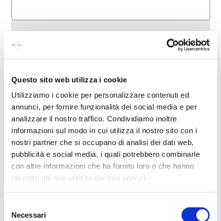
Email*
Questo sito web utilizza i cookie
Messaggio
Utilizziamo i cookie per personalizzare contenuti ed
annunci, per fornire funzionalità dei social media e per
analizzare il nostro traffico. Condividiamo inoltre
informazioni sul modo in cui utilizza il nostro sito con i
nostri partner che si occupano di analisi dei dati web,
pubblicità e social media, i quali potrebbero combinarle
Accetto che i miei dati vengano utilizzati per scopi
con altre informazioni che ha fornito loro o che hanno
commerciali secondo quanto specificato nella pagina
raccolto dal suo utilizzo dei loro servizi.
Informativa Privacy
Selezione
Necessari
del