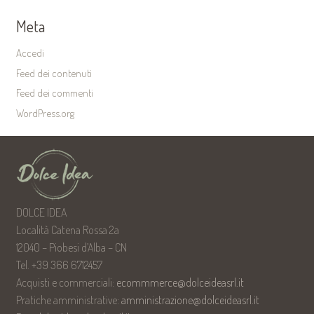
Meta
Accedi
Feed dei contenuti
Feed dei commenti
WordPress.org
DOLCE IDEA
Località Catena Rossa 2a
12040 – Piobesi d’Alba – CN
Tel. +39 366 6712457
Acquisti e commerciali:
ecommmerce@dolceideasrl.it
Pratiche amministrative:
amministrazione@dolceideasrl.it