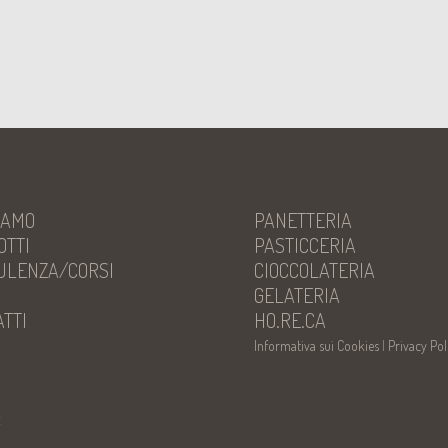
IAMO
PANETTERIA
OTTI
PASTICCERIA
ULENZA/CORSI
CIOCCOLATERIA
S
GELATERIA
TTI
HO.RE.CA
Informativa sui Cookies
|
Privacy Pol
t