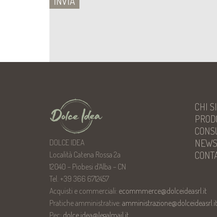
CHI S
PROD
CONS
NEW
DOLCE IDEA
CONTA
Località Catena Rossa 2a
12040 – Piobesi d’Alba – CN
Tel. +39 366 6712457
Acquisti e commerciali:
ecommmerce@dolceideasrl.it
Pratiche amministrative:
amministrazione@dolceideasrl.i
Pec:
dolce.idea@legalmail.it