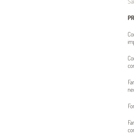
Sa
P
Co
im
Co
co
Fa
ne
Fo
Far
con