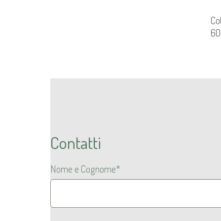
Co
60 
Contatti
Nome e Cognome*