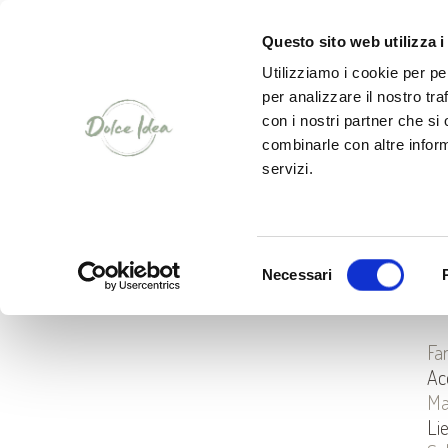
CHI SIAMO
Questo sito web utilizza i
Utilizziamo i cookie per pe
per analizzare il nostro tra
con i nostri partner che si
combinarle con altre inform
servizi.
R
F
Selezione
Necessari
del
IN
consenso
Fa
Ac
Ma
Li