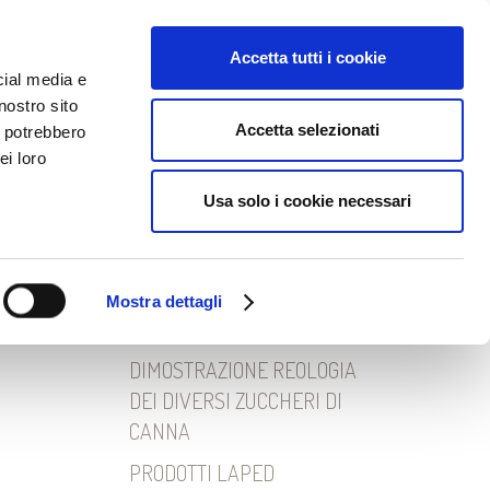
EWS
DOWNLOAD
Lingua:
Accetta tutti i cookie
cial media e
nostro sito
Accetta selezionati
i potrebbero
ei loro
Ricerca
Usa solo i cookie necessari
per:
ON
Mostra dettagli
Articoli recenti
DIMOSTRAZIONE REOLOGIA
DEI DIVERSI ZUCCHERI DI
CANNA
PRODOTTI LAPED