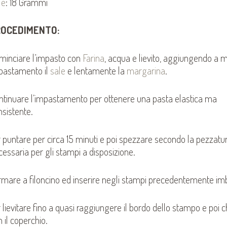
le
: 18 Grammi
ROCEDIMENTO:
minciare l’impasto con
Farina
, acqua e lievito, aggiungendo a 
pastamento il
sale
e lentamente la
margarina
.
ntinuare l’impastamento per ottenere una pasta elastica ma
nsistente.
r puntare per circa 15 minuti e poi spezzare secondo la pezzatu
cessaria per gli stampi a disposizione.
rmare a filoncino ed inserire negli stampi precedentemente imb
 lievitare fino a quasi raggiungere il bordo dello stampo e poi 
 il coperchio.