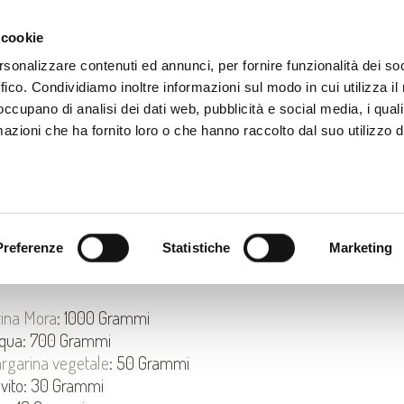
PRODOTTI
CORSI
RICETTE
CONTATTI
N
 cookie
rsonalizzare contenuti ed annunci, per fornire funzionalità dei so
ffico. Condividiamo inoltre informazioni sul modo in cui utilizza il 
 occupano di analisi dei dati web, pubblicità e social media, i qual
azioni che ha fornito loro o che hanno raccolto dal suo utilizzo d
ICETTA PER PANE IN CASSETTA C
ARINA “MORA”
Preferenze
Statistiche
Marketing
GREDIENTI:
rina Mora
: 1000 Grammi
qua: 700 Grammi
rgarina vegetale
: 50 Grammi
evito: 30 Grammi