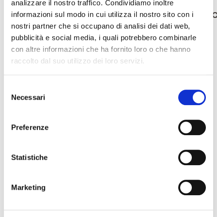
analizzare il nostro traffico. Condividiamo inoltre
Ricerca
informazioni sul modo in cui utilizza il nostro sito con i
per:
nostri partner che si occupano di analisi dei dati web,
pubblicità e social media, i quali potrebbero combinarle
Articoli recenti
con altre informazioni che ha fornito loro o che hanno
raccolto dal suo utilizzo dei loro servizi.
DIMOSTRAZIONE REOLOGIA DEI DIVERSI ZUCCHERI DI CANNA
PRODOTTI LAPED
Selezione
Necessari
del
Commenti recenti
consenso
Preferenze
Archivi
Maggio 2024
Statistiche
Aprile 2024
Marketing
Categorie
archivio corsi