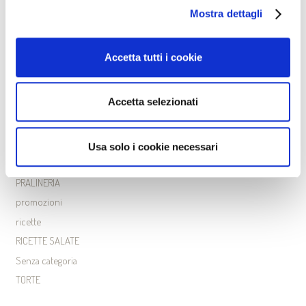
BISCOTTI
Mostra dettagli
CARNEVALE
CROISSANT
Accetta tutti i cookie
GRISSINI
LIEVITATI
Accetta selezionati
novità
PANINI GOURMET
PASTICCERIA
Usa solo i cookie necessari
PIZZA
PRALINERIA
promozioni
ricette
RICETTE SALATE
Senza categoria
TORTE