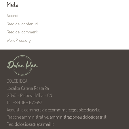
Meta
Accedi
Feed dei contenuti
Feed dei commenti
WordPress.org
DOLCE IDEA
Località Catena Rossa 2a
12040 – Piobesi d’Alba – CN
Tel. +39 366 6712457
Acquisti e commerciali:
ecommmerce@dolceideasrl.it
Pratiche amministrative:
amministrazione@dolceideasrl.it
Pec:
dolce.idea@legalmail.it