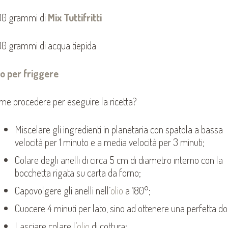
00 grammi di
Mix Tuttifritti
00 grammi di acqua tiepida
io per friggere
me procedere per eseguire la ricetta?
Miscelare gli ingredienti in planetaria con spatola a bassa
velocità per 1 minuto e a media velocità per 3 minuti;
Colare degli anelli di circa 5 cm di diametro interno con la
bocchetta rigata su carta da forno;
Capovolgere gli anelli nell’
olio
a 180°;
Cuocere 4 minuti per lato, sino ad ottenere una perfetta do
Lasciare colare l’
olio
di cottura;