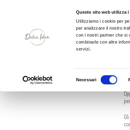
CHI SIAMO
Questo sito web utilizza i
Utilizziamo i cookie per pe
per analizzare il nostro tra
con i nostri partner che si
combinarle con altre inform
servizi.
Z
D
Selezione
Necessari
del
Uti
consenso
Opp
pe
Gli
con