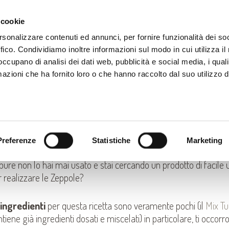
PRODOTTI
CORSI
RICETTE
CONTATTI
N
 cookie
rsonalizzare contenuti ed annunci, per fornire funzionalità dei so
ffico. Condividiamo inoltre informazioni sul modo in cui utilizza il 
 occupano di analisi dei dati web, pubblicità e social media, i qual
azioni che ha fornito loro o che hanno raccolto dal suo utilizzo d
EPPOLE FRITTE CON TUTTIFRITTI
I MASTERLINE
Preferenze
Statistiche
Marketing
lizzi già il
Mix Tuttifritti
e vuoi sapere come fare le famose Z
ure non lo hai mai usato e stai cercando un prodotto di facile u
r realizzare le Zeppole?
ingredienti
per questa ricetta sono veramente pochi (il
Mix Tutt
tiene già ingredienti dosati e miscelati) in particolare, ti occorr