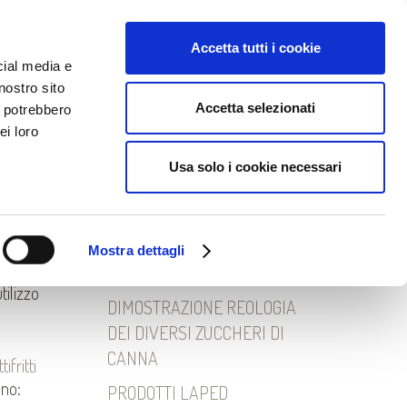
EWS
DOWNLOAD
Lingua:
Accetta tutti i cookie
cial media e
nostro sito
Accetta selezionati
i potrebbero
ei loro
Ricerca
Usa solo i cookie necessari
per:
 ML
Mostra dettagli
Articoli recenti
eppole?
tilizzo
DIMOSTRAZIONE REOLOGIA
DEI DIVERSI ZUCCHERI DI
CANNA
ifritti
ono:
PRODOTTI LAPED