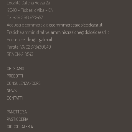
Località Catena Rossa 2a
12040 – Piobesi d’Alba – CN
Tel. +39 366 6712457
Acquisti e commerciali:
ecommmerce@dolceideasrl.it
Pratiche amministrative:
amministrazione@dolceideasrl.it
Pec:
dolce.idea@legalmail.it
Partita IVA 02578430049
REA CN-218543
CHI SIAMO
PRODOTTI
CONSULENZA/CORSI
NEWS
CONTATTI
PANETTERIA
PASTICCERIA
CIOCCOLATERIA