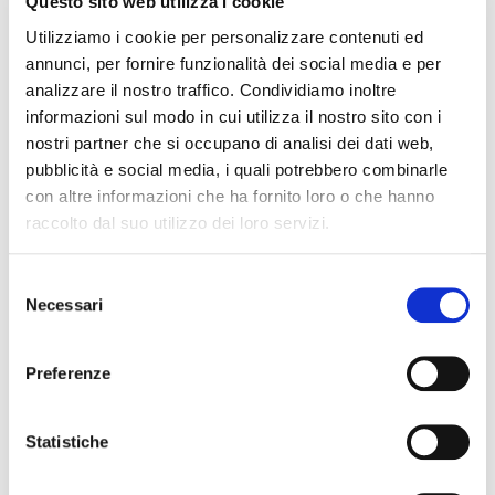
Questo sito web utilizza i cookie
82 g Acqua
Utilizziamo i cookie per personalizzare contenuti ed
annunci, per fornire funzionalità dei social media e per
2,04 g Gelatina in polvere 220 bloom
analizzare il nostro traffico. Condividiamo inoltre
informazioni sul modo in cui utilizza il nostro sito con i
10 g Acqua per la gelatina
nostri partner che si occupano di analisi dei dati web,
139 g Copertura Waina 35%
pubblicità e social media, i quali potrebbero combinarle
con altre informazioni che ha fornito loro o che hanno
82 g
French Cream Cheese Elle & Vire Professionnel®
raccolto dal suo utilizzo dei loro servizi.
82 g Panna Excellence 35% MG Elle & Vire Professionnel®
Selezione
4 g Baccello di vaniglia Polinesia
Necessari
del
consenso
Preferenze
Sciogli il cioccolato a 40°C e unisci i semi di vaniglia.
Porta a bollore l’acqua, unisci la gelatina reidratata e il baccello.
Statistiche
Versa una piccola parte di liquido sul cioccolato e friziona sino a