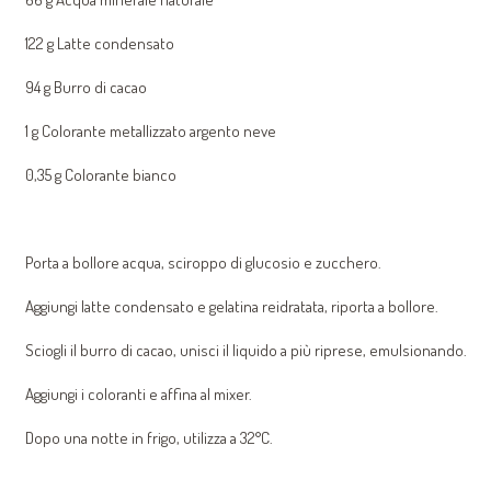
122 g Latte condensato
94 g Burro di cacao
1 g Colorante metallizzato argento neve
0,35 g Colorante bianco
Porta a bollore acqua, sciroppo di glucosio e zucchero.
Aggiungi latte condensato e gelatina reidratata, riporta a bollore.
Sciogli il burro di cacao, unisci il liquido a più riprese, emulsionando.
Aggiungi i coloranti e affina al mixer.
Dopo una notte in frigo, utilizza a 32°C.