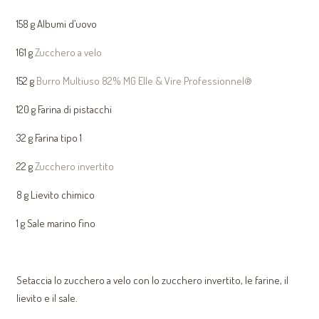
158 g Albumi d’uovo
161 g
Zucchero a velo
152 g
Burro Multiuso 82% MG Elle & Vire Professionnel®
120 g Farina di pistacchi
32 g Farina tipo 1
22 g
Zucchero invertito
8 g Lievito chimico
1 g Sale marino fino
Setaccia lo zucchero a velo con lo zucchero invertito, le farine, il
lievito e il sale.