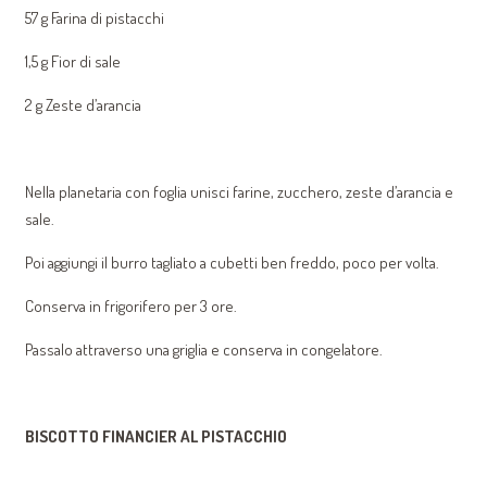
57 g Farina di pistacchi
1,5 g Fior di sale
2 g Zeste d’arancia
Nella planetaria con foglia unisci farine, zucchero, zeste d’arancia e
sale.
Poi aggiungi il burro tagliato a cubetti ben freddo, poco per volta.
Conserva in frigorifero per 3 ore.
Passalo attraverso una griglia e conserva in congelatore.
BISCOTTO FINANCIER AL PISTACCHIO