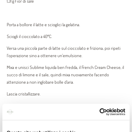
1,31 g Fior di sale
Porta a bollore il latte e scioglici la gelatina.
Sciogli il cioccolato a 40°C.
Versa una piccola parte di latte sul cioccolato e friziona, poi ripeti
l’operazione sino a ottenere un’emulsione.
Mixa e unisci Sublime liquida ben fredda, il French Cream Cheese, il
succo di limone e il sale, quindi mixa nuovamente facendo
attenzione a non inglobare bolle d’aria.
Lascia cristallizzare.
CREMOSO AL CREAM CHEESE