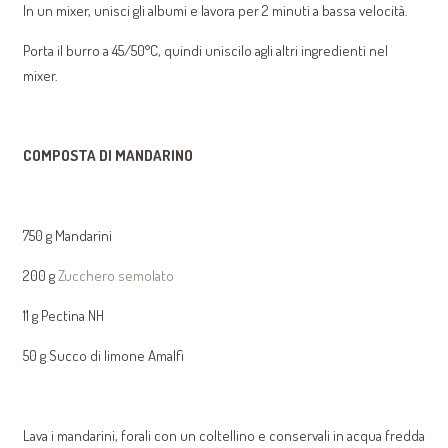
In un mixer, unisci gli albumi e lavora per 2 minuti a bassa velocità.
Porta il burro a 45/50°C, quindi uniscilo agli altri ingredienti nel
mixer.
COMPOSTA DI MANDARINO
750 g Mandarini
200 g
Zucchero semolato
11 g Pectina NH
50 g Succo di limone Amalfi
Lava i mandarini, forali con un coltellino e conservali in acqua fredda